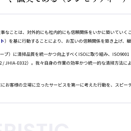
大事なことは、対外的にも社内的にも信頼関係をいかに築いていく
プト
）を基に行動することにより、お互いの信頼関係を築き上げ、継
）に清掃品質を統一かつ向上すべくISOに取り組み、ISO9001・
82 / JHIA-E032）。我々自身の作業の効率かつ統一的な清掃
常にお客様の立場に立ったサービスを第一に考えた行動を、スピー